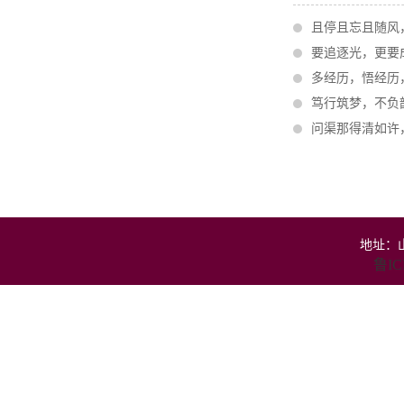
且停且忘且随风
要追逐光，更要
多经历，悟经历
笃行筑梦，不负
问渠那得清如许
地址：山
鲁IC