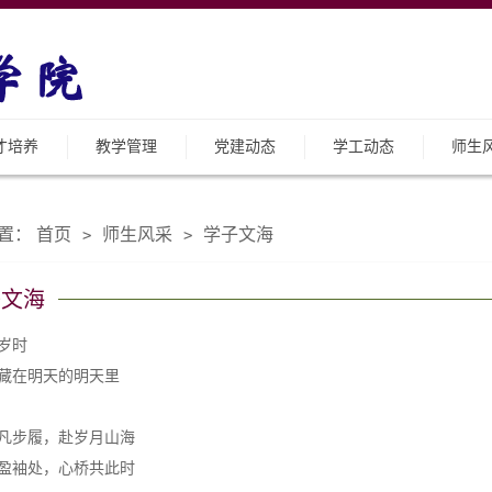
才培养
教学管理
党建动态
学工动态
师生
置：
首页
师生风采
学子文海
>
>
子文海
岁时
藏在明天的明天里
凡步履，赴岁月山海
盈袖处，心桥共此时