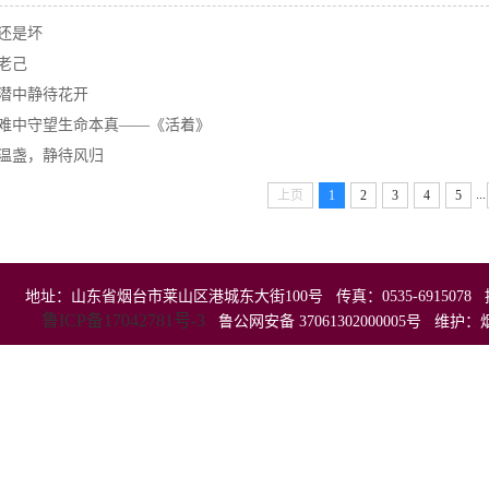
还是坏
老己
潜中静待花开
难中守望生命本真——《活着》
温盏，静待风归
...
上页
1
2
3
4
5
地址：山东省烟台市莱山区港城东大街100号 传真：0535-6915078 招生
鲁ICP备17042781号-3
鲁公网安备 37061302000005号 维