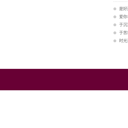
是好
爱你
于沉
于苦
时光