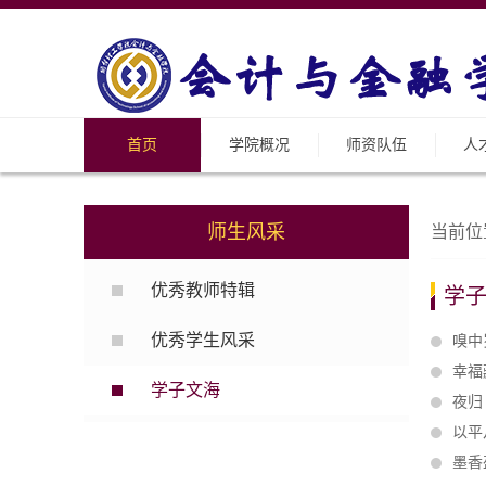
首页
学院概况
师资队伍
人
师生风采
当前位
优秀教师特辑
学
优秀学生风采
嗅中
幸福
学子文海
夜归
以平
墨香