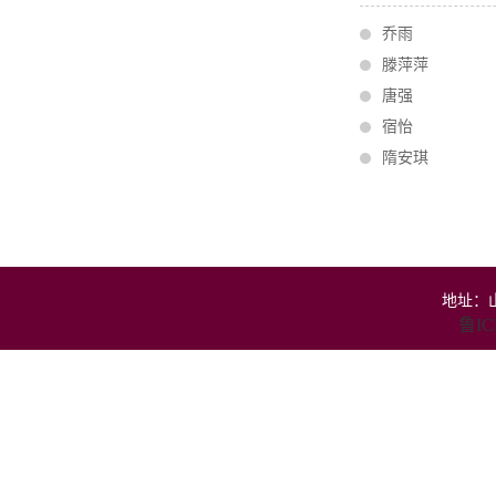
乔雨
滕萍萍
唐强
宿怡
隋安琪
地址：山
鲁IC